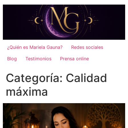
¿Quién es Mariela Gauna?
Redes sociales
Blog
Testimonios
Prensa online
Categoría:
Calidad
máxima